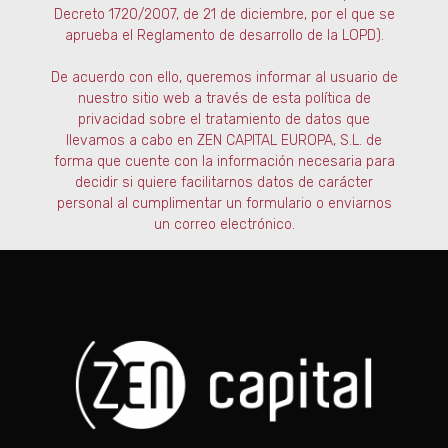
Decreto 1720/2007, de 21 de diciembre, por el que se
aprueba el Reglamento de desarrollo de la LOPD).
De acuerdo con ello, queremos informar al usuario de
nuestro sitio web a través de esta política de
privacidad sobre el tratamiento de datos que
llevamos a cabo en ZEN CAPITAL EUROPA, S.L. de
forma que cuente con la información necesaria para
decidir si quiere facilitarnos datos de carácter
personal al cumplimentar un formulario o enviarnos
un correo electrónico.